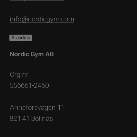
info@nordicgym.com
Ångra köp
Nordic Gym AB
Org.nr.
556661-2460
Anneforsvägen 11
821 41 Bollnäs